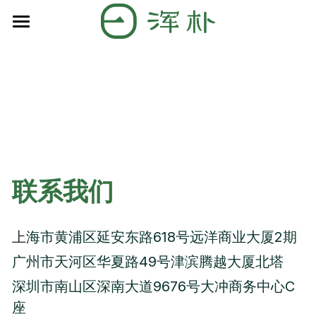
主页
关于浑朴
精英团队
关于浑朴
使命愿景价值观
成绩&案例
我们的教育理念
独家活动资源
2025录取成果
联系我们
我们的申请方法论
2024录取成果
独家学术资源
上
海市黄浦区延安东路618号远洋商业大厦2期
我们的共同目标
2023录取成果
联系我们
广州市天河区华夏路49号津滨腾越大厦北塔
服务流程
历年录取成果
深圳市南山区深南大道9676号大冲商务中心C
座
服务内容
学生案例分享